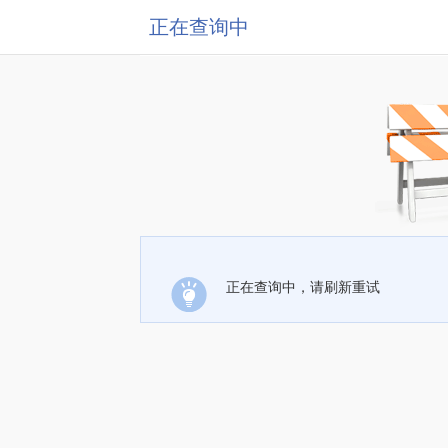
正在查询中
正在查询中，请刷新重试